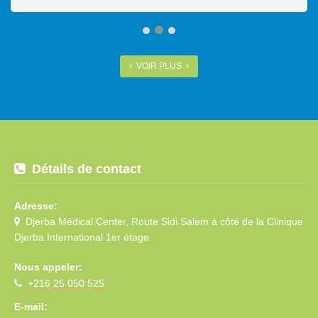
VOIR PLUS
Détails de contact
Adresse:
Djerba Médical Center, Route Sidi Salem à côté de la Clinique
Djerba International 1er étage
Nous appeler:
+216 25 050 525
E-mail: