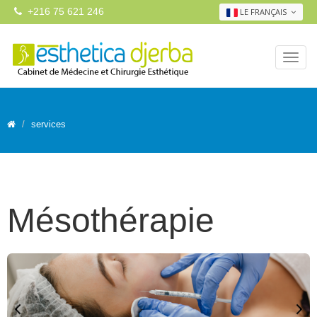
+216 75 621 246
LE FRANÇAIS
services
Mésothérapie