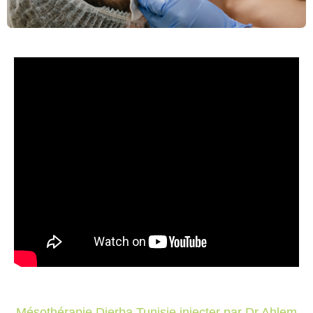
Mésothérapie Djerba Tunisie injecter par Dr Ahlem